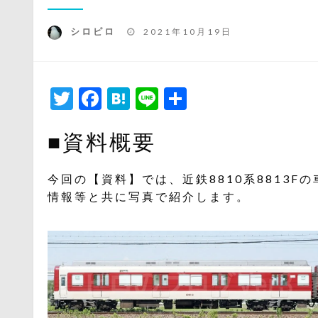
投
シロピロ
2021年10月19日
稿
日:
Twitter
Facebook
Hatena
Line
共
有
■資料概要
今回の【資料】では、近鉄8810系8813
情報等と共に写真で紹介します。