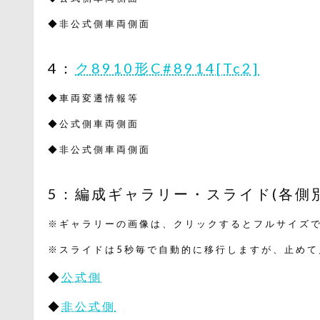
◆非公式側車両側面
4：
ク8910形C#8914[Tc2]
◆車両変遷情報等
◆公式側車両側面
◆非公式側車両側面
5：編成ギャラリー・スライド(各側別
※ギャラリーの画像は、クリックするとフルサイズで
※スライドは5秒毎で自動的に移行しますが、止めて
◆
公式側
◆
非公式側