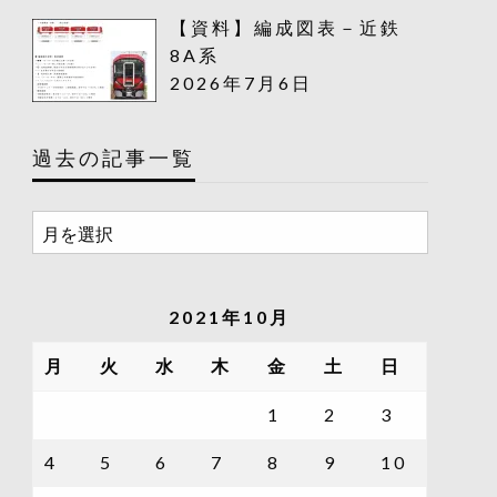
【資料】編成図表－近鉄
8A系
2026年7月6日
過去の記事一覧
過
去
の
記
2021年10月
事
一
月
火
水
木
金
土
日
覧
1
2
3
4
5
6
7
8
9
10