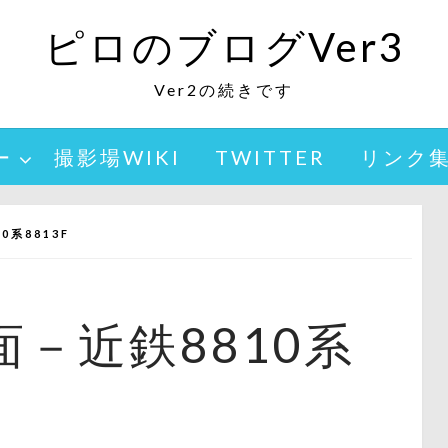
ピロのブログVer3
Ver2の続きです
ー
撮影場WIKI
TWITTER
リンク
系8813F
－近鉄8810系