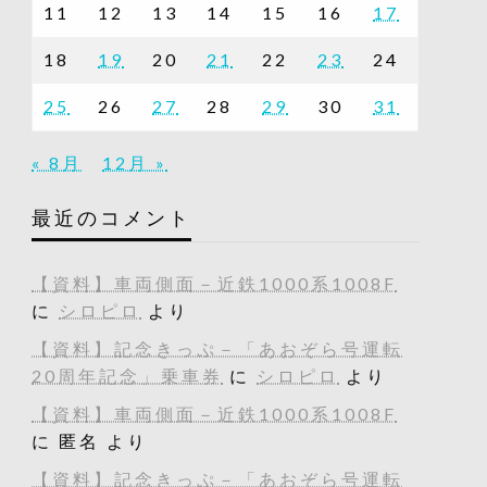
11
12
13
14
15
16
17
18
19
20
21
22
23
24
25
26
27
28
29
30
31
« 8月
12月 »
最近のコメント
【資料】車両側面－近鉄1000系1008F
に
シロピロ
より
【資料】記念きっぷ－「あおぞら号運転
20周年記念」乗車券
に
シロピロ
より
【資料】車両側面－近鉄1000系1008F
に
匿名
より
【資料】記念きっぷ－「あおぞら号運転