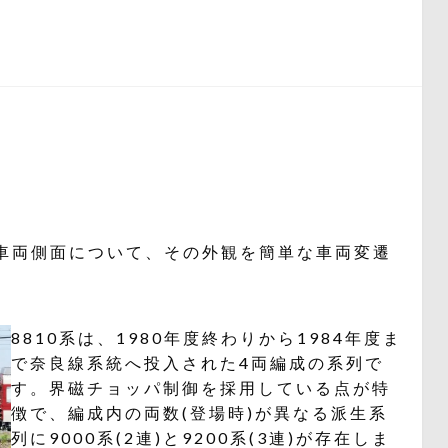
Fの車両側面について、その外観を簡単な車両変遷
8810系は、1980年度終わりから1984年度ま
で奈良線系統へ投入された4両編成の系列で
す。界磁チョッパ制御を採用している点が特
徴で、編成内の両数(登場時)が異なる派生系
列に9000系(2連)と9200系(3連)が存在しま