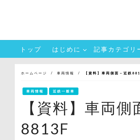
コ
ン
テ
ン
ツ
へ
トップ
はじめに
記事カテゴリ
ス
キ
ッ
プ
ホームページ
車両情報
【資料】車両側面－近鉄8810
車両情報
近鉄一般車
【資料】車両側面
8813F