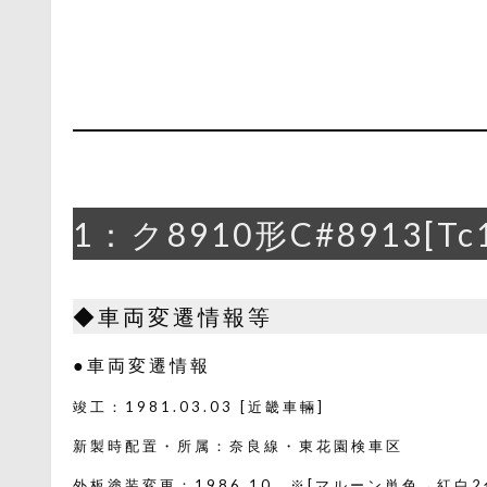
1：ク8910形C#8913[Tc
◆車両変遷情報等
●車両変遷情報
竣工：1981.03.03 [近畿車輛]
新製時配置・所属：奈良線・東花園検車区
外板塗装変更：1986.10 ※[マルーン単色→紅白2